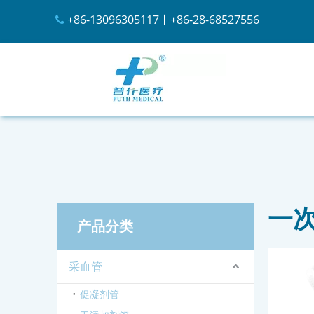
+86-13096305117丨+86-28-68527556

一
产品分类
采血管
促凝剂管